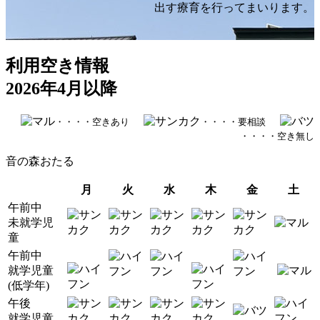
出す療育を行ってまいります。
利用空き情報
2026年4月以降
・・・・空きあり
・・・・要相談
・・・・空き無し
音の森おたる
月
火
水
木
金
土
午前中
未就学児
童
午前中
就学児童
(低学年)
午後
就学児童