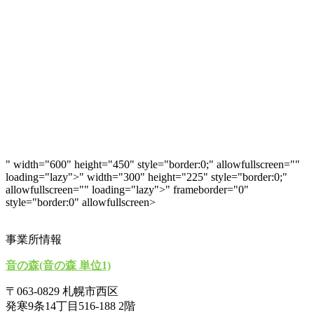
" width="600" height="450" style="border:0;" allowfullscreen=""
loading="lazy">" width="300" height="225" style="border:0;"
allowfullscreen="" loading="lazy">" frameborder="0"
style="border:0" allowfullscreen>
事業所情報
音の森(音の森 単位1)
〒063-0829 札幌市西区
発寒9条14丁目516-188 2階