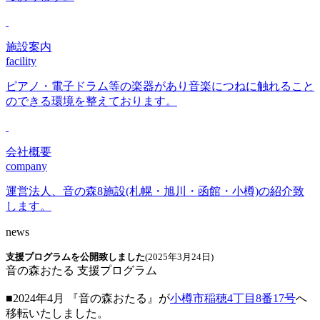
施設案内
facility
ピアノ・電子ドラム等の楽器があり音楽につねに触れること
のできる環境を整えております。
会社概要
company
運営法人、音の森8施設(札幌・旭川・函館・小樽)の紹介致
します。
news
支援プログラムを公開致しました
(2025年3月24日)
音の森おたる 支援プログラム
■2024年4月 『音の森おたる』が
小樽市稲穂4丁目8番17号
へ
移転いたしました。